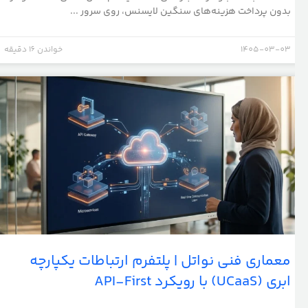
بدون پرداخت هزینه‌های سنگین لایسنس، روی سرور ...
1405-03-03
خواندن 16 دقیقه
معماری فنی نواتل | پلتفرم ارتباطات یکپارچه
ابری (UCaaS) با رویکرد API-First