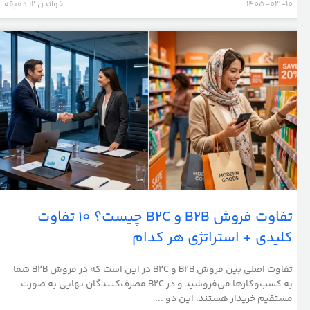
1405-03-10
خواندن 12 دقیقه
تفاوت فروش B2B و B2C چیست؟ ۱۰ تفاوت
کلیدی + استراتژی هر کدام
تفاوت اصلی بین فروش B2B و B2C در این است که در فروش B2B شما
به کسب‌وکارها می‌فروشید و در B2C مصرف‌کنندگان نهایی به صورت
مستقیم خریدار هستند. این دو ...