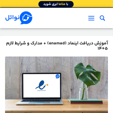
رش
ه
حتوا
نواتل
فهرست
آموزش دریافت اینماد (enamad) + مدارک و شرایط لازم
1405