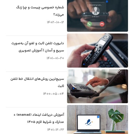
شماره خصوصی چیست و چرا زنگ
می‌زند؟
1402-10-12
دایورت تلفن ثابت و لغو آن به‌صورت
سریع و آسان | آموزش تصویری
1401-01-20
سریع‌ترین روش‌های انتقال خط تلفن
ثابت
1400-05-04
آموزش دریافت اینماد (enamad) +
مدارک و شرایط لازم 1405
1401-12-22