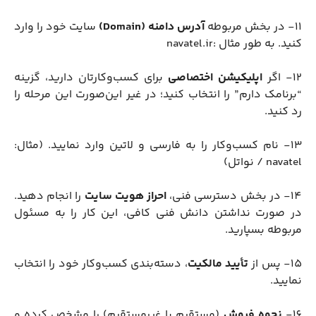
11- در بخش مربوطه
آدرس دامنه (Domain)
سایت خود را وارد
کنید. به طور مثال :navatel.ir
12- اگر
اپلیکیشن اختصاصی
برای کسب‌وکارتان دارید، گزینه
“برنامک دارم” را انتخاب کنید؛ در غیر این‌صورت این مرحله را
رد کنید.
13- نام کسب‌وکار را به فارسی و لاتین وارد نمایید. (مثال:
navatel / نواتل)
14- در بخش دسترسی فنی،
احراز هویت سایت
را انجام دهید.
در صورت نداشتن دانش فنی کافی، این کار را به مسئول
مربوطه بسپارید.
15- پس از
تأیید مالکیت
، دسته‌بندی کسب‌وکار خود را انتخاب
نمایید.
16-
نحوه فروش
(مستقیم یا غیرمستقیم) را مشخص کرده و