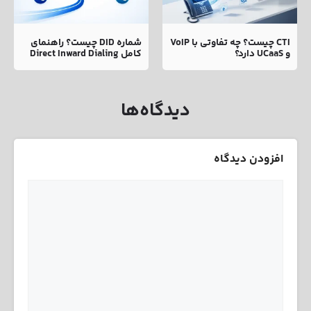
CTI چیست؟ چه تفاوتی با VoIP
شماره DID چیست؟ راهنمای
و UCaaS دارد؟
کامل Direct Inward Dialing
دیدگاه‌ها
افزودن دیدگاه
نام
ایمیل
دیدگاه