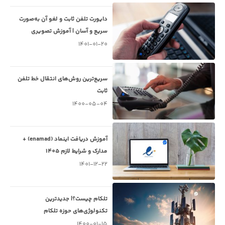
دایورت تلفن ثابت و لغو آن به‌صورت
سریع و آسان | آموزش تصویری
1401-01-20
سریع‌ترین روش‌های انتقال خط تلفن
ثابت
1400-05-04
آموزش دریافت اینماد (enamad) +
مدارک و شرایط لازم 1405
1401-12-22
تلکام چیست؟| جدیدترین
تکنولوژی‌های حوزه تلکام
1400-01-15