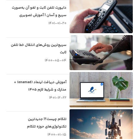
دایورت تلفن ثابت و لغو آن به‌صورت
سریع و آسان | آموزش تصویری
1401-01-20
سریع‌ترین روش‌های انتقال خط تلفن
ثابت
1400-05-04
آموزش دریافت اینماد (enamad) +
مدارک و شرایط لازم 1405
1401-12-22
تلکام چیست؟| جدیدترین
تکنولوژی‌های حوزه تلکام
1400-01-15