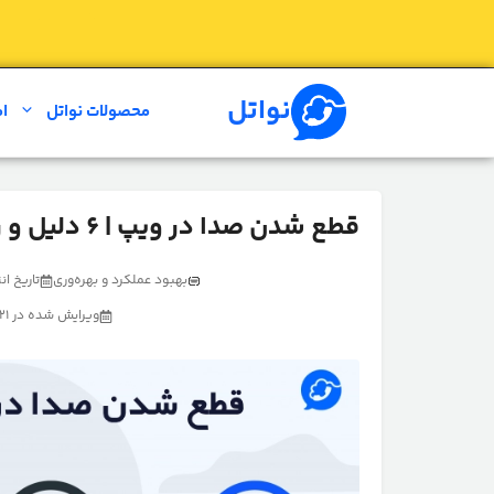
رش
ه
حتوا
نواتل
محصولات نواتل
ام
قطع شدن صدا در ویپ | ۶ دلیل و راهکار رفع مشکل VoIP
بهبود عملکرد و بهره‌وری
تاریخ انتشار 
ویرایش شده در 21 آبان 1404 توسط تیم تولید محتوای نواتل