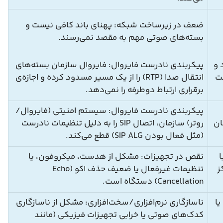
ضعف در زیرساخت شبکه: پهنای باند کافی نیست و
بسته‌های صوتی مهم به مقصد نمی‌رسند.
 و
پیکربندی نادرست فایروال: فایروال سازمان بسته‌های
ست
انتقال صدا (RTP) را از یک مسیر مسدود کرده و اجازه‌ی
برقراری ارتباط دوطرفه را نمی‌دهد.
پیکربندی نادرست فایروال: سیستم امنیتی (فایروال/
هان
روتر) سازمان، اتصال SIP را به دلیل تنظیمات نادرست
(مثل فعال بودن SIP ALG) قطع می‌کند.
نقص در تجهیزات: مشکل از هدست، میکروفون، یا
ز
تنظیمات غیرفعال یا ضعیف حذف اکو (Echo
Cancellation) دستگاه است.
یا
ناسازگاری نرم‌افزاری/سخت‌افزاری: مشکل از ناسازگاری
کدک‌های صوتی یا خرابی تجهیزات فیزیکی (مانند