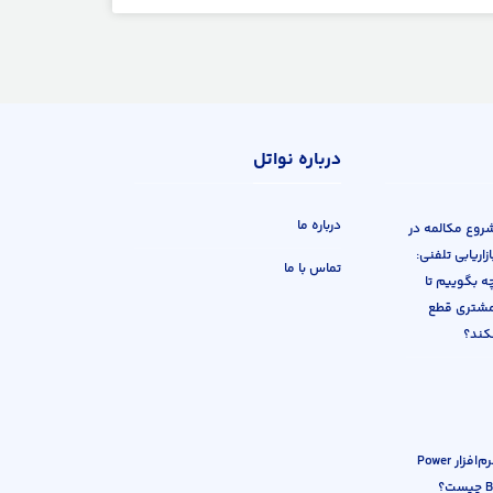
درباره نواتل
درباره ما
روع مکالمه در
ازاریابی تلفنی:
تماس با ما
ه بگوییم تا
شتری قطع
کند؟
نرم‌افزار Power
BI چیست؟