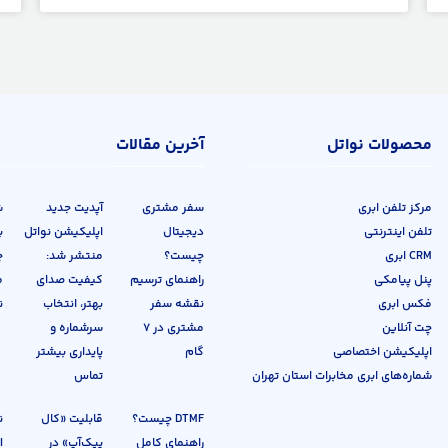
محصولات نواتل
آخرین مقالات
مرکز تلفن ابری
سفر مشتری
آپدیت جدید
ش
تلفن اینترنتی
دیجیتال
اپلیکیشن نواتل
ب
CRM ابری
چیست؟
منتشر شد:
چ
پنل پیامکی
راهنمای ترسیم
کیفیت صدای
م
فکس ابری
نقشه سفر
بهتر، انتخاب
ن
چت آنلاین
مشتری در ۷
سرشماره و
اپلیکیشن اختصاصی
گام
پایداری بیشتر
شماره‌های ابری مخابرات استان تهران
تماس
DTMF چیست؟
قابلیت «کال
راهنمای کامل
پیک‌آپ» در