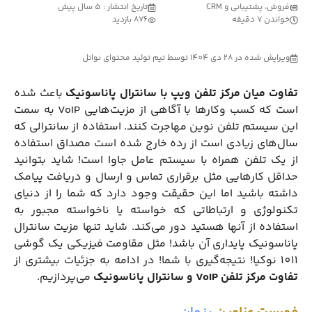
فروش، پشتیبانی و CRM
تاریخ انتشار : 5 سال پیش
خواندن 7 دقیقه
876 بازدید
ویرایش شده در 28 دی 1404 توسط تیم تولید محتوای نواتل
تفاوت میان مرکز تلفن ویپ با سانترال پاناسونیک
باعث شده
است که کسب ‌و‌کارها با آگاهی از مزیت‌هایی VoIP به سمت
این سیستم تلفن نوین مهاجرت کنند. استفاده از سانترالی که
سال‌های زیادی است از رده خارج شده است مصداق استفاده
از یک تلفن همراه با سیستم عامل جاوا است! شاید بتوانید
حداقل کارهایی مثل برقراری تماس و ارسال و دریافت پیامک
داشته باشید اما این حقیقت وجود دارد که شما را از دنیای
تکنولوژی و ارتباطاتی که خواسته یا ناخواسته مجبور به
استفاده از آنها هستید دور می‌کند. شاید تنها مزیت سانترال
پاناسونیک پایداری آن باشد! مثل مقاومت فیزیکی یک گوشی
1011 نوکیا! نتیجه‌گیری با شما‌! در ادامه به جزئیات بیشتری از
تفاوت مرکز تلفن
VoIP
و سانترال پاناسونیک
می‌پردازیم.