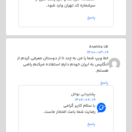
سرشماره کد تهران وارد شود.
پاسخ
Anahita.UK
1400-03-19
خط ویپ شما را من به چند تا از دوستان معرفی کردم.از
انگلیس به ایران خودم دارم استفاده میکنم راضی
هستم.
پاسخ
پشتیبانی نواتل
1402-07-19
با سلام کاربر گرامی
رضایت شما باعث افتخار ماست.
پاسخ