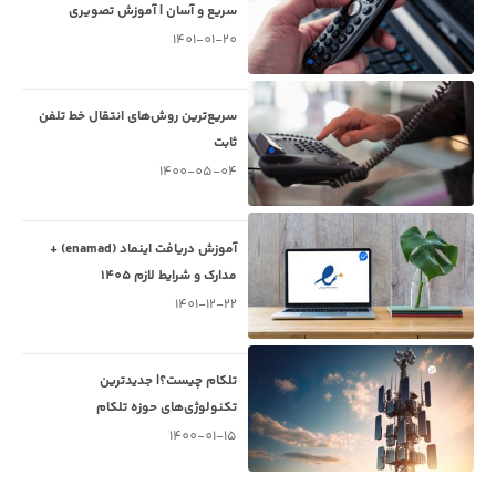
سریع و آسان | آموزش تصویری
1401-01-20
سریع‌ترین روش‌های انتقال خط تلفن
ثابت
1400-05-04
آموزش دریافت اینماد (enamad) +
مدارک و شرایط لازم 1405
1401-12-22
تلکام چیست؟| جدیدترین
تکنولوژی‌های حوزه تلکام
1400-01-15