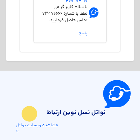
1400-03-10
با سلام کاربر گرامی
لطفا با شماره 73076666
تماس حاصل فرمایید.
پاسخ
نواتل نسل نوین ارتباط
مشاهده وبسایت نواتل