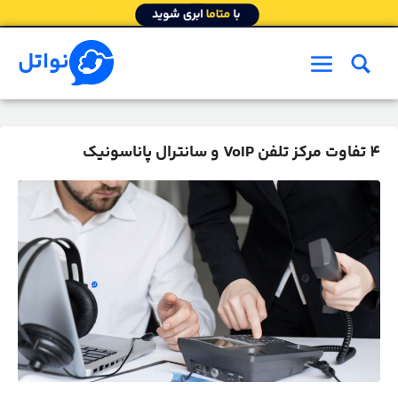
رش
ه
حتوا
نواتل
فهرست
4 تفاوت مرکز تلفن VoIP و سانترال پاناسونیک