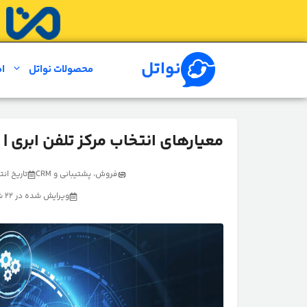
رش
ه
حتوا
نواتل
محصولات نواتل
ام
معیارهای انتخاب مرکز تلفن ابری |
فروش، پشتیبانی و CRM
تاریخ انتشار : 
ویرایش شده در 22 شهریور 1404 توسط تیم تولید محتوای نواتل