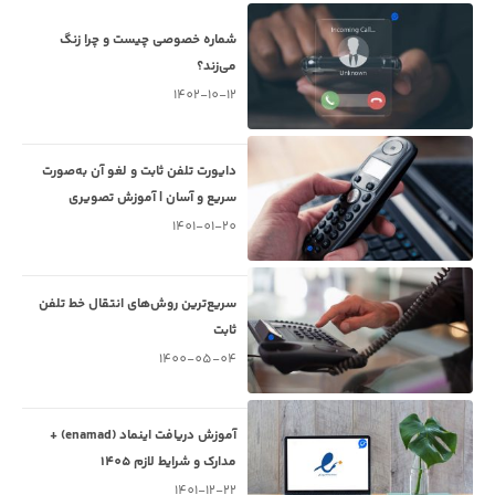
شماره خصوصی چیست و چرا زنگ
می‌زند؟
1402-10-12
دایورت تلفن ثابت و لغو آن به‌صورت
سریع و آسان | آموزش تصویری
1401-01-20
سریع‌ترین روش‌های انتقال خط تلفن
ثابت
1400-05-04
آموزش دریافت اینماد (enamad) +
مدارک و شرایط لازم 1405
1401-12-22