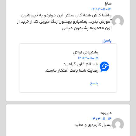
سارا
1403-11-14
واقعا کاش همه‌ کال سنترا این مواردو به نیروشون
آموزش بدن… بعضیارو بهشون زنگ میزنی کلا از خرید از
اون محموعه پشیمون میشی
پاسخ
پشتیبانی نواتل
1403-11-15
با سلام کاربر گرامی؛
رضایت شما باعث افتخار ماست.
پاسخ
فیروزه
1403-11-14
بسیار کاربردی و مفید