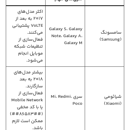
اکثر مدل‌های
2017 به بعد از
VoLTE پشتیبانی
Galaxy S، Galaxy
سامسونگ
می‌کنند.
Note، Galaxy A،
(Samsung)
فعال‌سازی از
Galaxy M
تنظیمات شبکه
موبایل انجام
می‌شود.
بیشتر مدل‌های
2018 به بعد
سازگارند.
فعال‌سازی از
شیائومی
سری Mi، Redmi،
Mobile Network
Poco
(Xiaomi)
یا با کد مخفی
(##86583##)
ممکن است لازم
باشد.