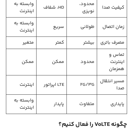
محدود،
وابسته به
کیفیت صدا
HD، شفاف
نویزی
اینترنت
وابسته به
زمان اتصال
طولانی
سریع
اینترنت
مصرف باتری
بیشتر
کمتر
متغیر
تماس و
اینترنت
محدود
ممکن
ممکن
همزمان
مسیر انتقال
2G/3G
LTE اپراتور
اینترنت
صدا
وابسته به
پایداری
متفاوت
پایدار
اینترنت
چگونه VoLTE را فعال کنیم؟