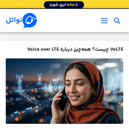
رش
ه
حتوا
نواتل
فهرست
VoLTE چیست؟ همه‌چیز درباره Voice over LTE