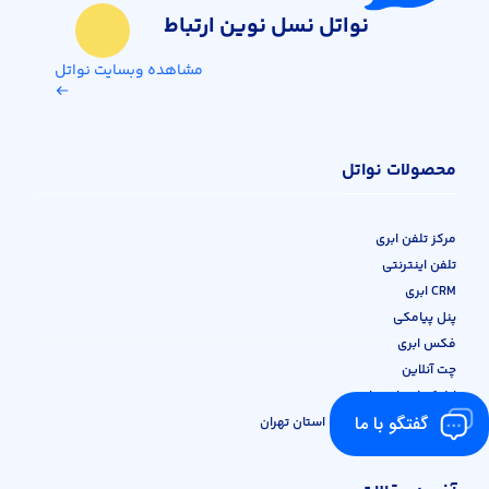
نواتل نسل نوین ارتباط
مشاهده وبسایت نواتل
محصولات نواتل
مرکز تلفن ابری
تلفن اینترنتی
CRM ابری
پنل پیامکی
فکس ابری
چت آنلاین
اپلیکیشن اختصاصی
گفتگو با ما
شماره‌های ابری مخابرات استان تهران