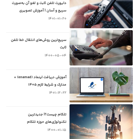
دایورت تلفن ثابت و لغو آن به‌صورت
سریع و آسان | آموزش تصویری
1401-01-20
سریع‌ترین روش‌های انتقال خط تلفن
ثابت
1400-05-04
آموزش دریافت اینماد (enamad) +
مدارک و شرایط لازم 1405
1401-12-22
تلکام چیست؟| جدیدترین
تکنولوژی‌های حوزه تلکام
1400-01-15