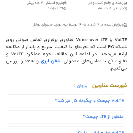
راهنمای جامع کسب‌وکار
تاریخ انتشار : 4 ماه پیش
خواندن 10 دقیقه
239 بازدید
ویرایش شده در 16 خرداد 1405 توسط تیم تولید محتوای نواتل
VoLTE یا Voice over LTE فناوری برقراری تماس صوتی روی
شبکه 4G است که تجربه‌ای با کیفیت، سریع و پایدار از مکالمه
ارائه می‌دهد. در ادامه این مقاله، نحوه عملکرد VoLTE و
تفاوت آن با تماس‌های معمولی،
تلفن ابری
و VoIP را بررسی
می‌کنیم.
فهرست عناوین
پنهان
VoLTE چیست و چگونه کار می‌کند؟
منظور از LTE چیست؟
VoLTE چه مزایایی دارد؟