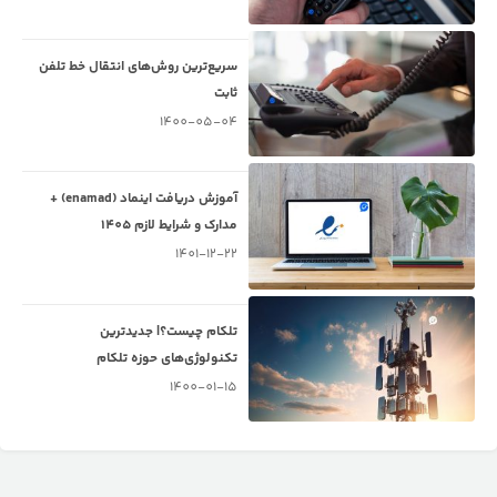
سریع‌ترین روش‌های انتقال خط تلفن
ثابت
1400-05-04
آموزش دریافت اینماد (enamad) +
مدارک و شرایط لازم 1405
1401-12-22
تلکام چیست؟| جدیدترین
تکنولوژی‌های حوزه تلکام
1400-01-15