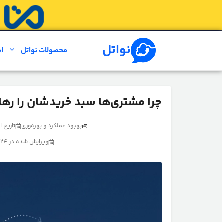
رش
ه
حتوا
نواتل
محصولات نواتل
ام
چرا مشتری‌ها سبد خریدشان را رها
بهبود عملکرد و بهره‌وری
تاریخ انتشار
ویرایش شده در 24 خرداد 1405 توسط تیم تولید محتوای نواتل