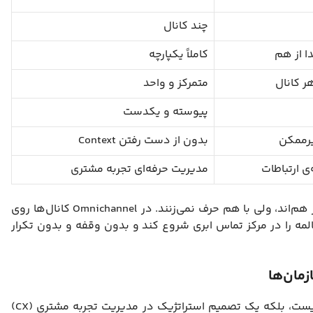
چند کانال
ا از هم
کاملاً یکپارچه
ر کانال
متمرکز و واحد
پیوسته و یکدست
یرممکن
بدون از دست رفتن Context
ی ارتباطات
مدیریت حرفه‌ای تجربه مشتری
به زبان ساده: در Multi-Channel کانال‌ها در کنار هم‌اند، ولی با هم حرف نمی‌زنند. در Omnichannel کانال‌ها روی
لمه را در مرکز تماس ابری شروع کند و بدون وقفه و بدون تکرار
پیاده‌سازی Omnichannel صرفاً یک ارتقای فنی نیست، بلکه یک تصمیم استراتژیک در مدیریت تجربه مشتری (CX)